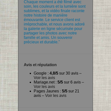
Chaque moment a été filmé avec
soin, les couleurs et la lumière sont
sublimes, et la vidéo finale raconte
notre histoire de manière
émouvante. Le service client est
irréprochable, et nous avons adoré
la galerie en ligne sécurisée pour
partager les photos avec notre
famille et amis. Un souvenir
précieux et durable."
Avis et réputation
Google :
4,8/5
sur 30 avis –
Voir les avis
Mariage.net :
5/5
sur 6 avis –
Voir les avis
Pages Jaunes :
5/5
sur 21
avis –
Voir les avis