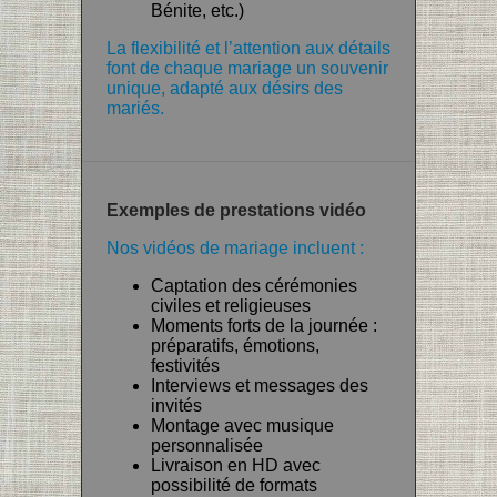
Bénite, etc.)
La flexibilité et l’attention aux détails
font de chaque mariage un souvenir
unique, adapté aux désirs des
mariés.
Exemples de prestations vidéo
Nos vidéos de mariage incluent :
Captation des cérémonies
civiles et religieuses
Moments forts de la journée :
préparatifs, émotions,
festivités
Interviews et messages des
invités
Montage avec musique
personnalisée
Livraison en HD avec
possibilité de formats