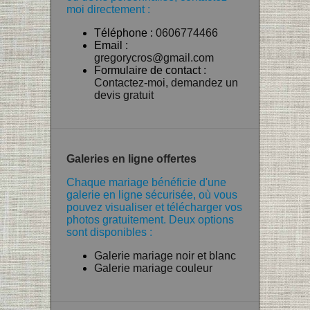
moi directement :
Téléphone :
0606774466
Email :
gregorycros@gmail.com
Formulaire de contact :
Contactez-moi, demandez un
devis gratuit
Galeries en ligne offertes
Chaque mariage bénéficie d'une
galerie en ligne sécurisée, où vous
pouvez visualiser et télécharger vos
photos gratuitement. Deux options
sont disponibles :
Galerie mariage noir et blanc
Galerie mariage couleur