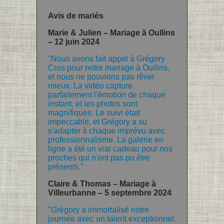
Avis de mariés
Marie & Julien – Mariage à Oullins
– 12 juin 2024
"Nous avons fait appel à Grégory
Cros pour notre mariage à Oullins,
et nous ne pouvions pas rêver
mieux. La vidéo capture
parfaitement l'émotion de chaque
instant, et les photos sont
magnifiques. Le suivi était
impeccable, et Grégory a su
s'adapter à chaque imprévu avec
professionnalisme. La galerie en
ligne a été un vrai cadeau pour nos
proches qui n'ont pas pu être
présents."
Claire & Thomas – Mariage à
Villeurbanne – 5 septembre 2024
"Grégory a immortalisé notre
journée avec un talent exceptionnel.