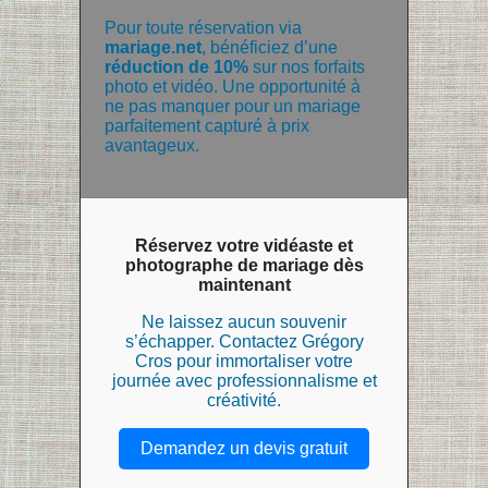
Pour toute réservation via
mariage.net
, bénéficiez d’une
réduction de 10%
sur nos forfaits
photo et vidéo. Une opportunité à
ne pas manquer pour un mariage
parfaitement capturé à prix
avantageux.
Réservez votre vidéaste et
photographe de mariage dès
maintenant
Ne laissez aucun souvenir
s’échapper. Contactez Grégory
Cros pour immortaliser votre
journée avec professionnalisme et
créativité.
Demandez un devis gratuit