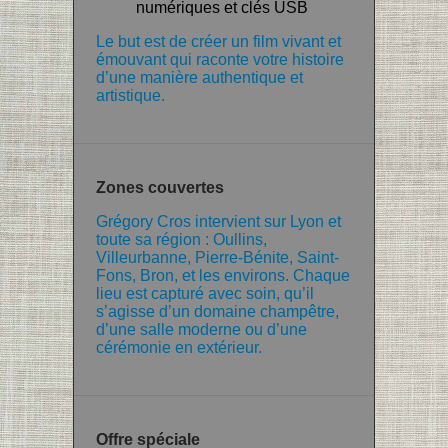
numériques et clés USB
Le but est de créer un film vivant et
émouvant qui raconte votre histoire
d’une manière authentique et
artistique.
Zones couvertes
Grégory Cros intervient sur Lyon et
toute sa région : Oullins,
Villeurbanne, Pierre-Bénite, Saint-
Fons, Bron, et les environs. Chaque
lieu est capturé avec soin, qu’il
s’agisse d’un domaine champêtre,
d’une salle moderne ou d’une
cérémonie en extérieur.
Offre spéciale