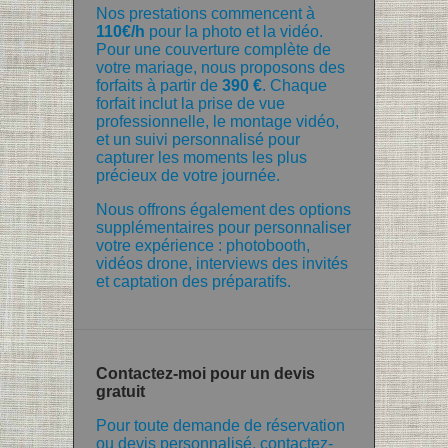
Nos prestations commencent à
110€/h
pour la photo et la vidéo.
Pour une couverture complète de
votre mariage, nous proposons des
forfaits à partir de
390 €
. Chaque
forfait inclut la prise de vue
professionnelle, le montage vidéo,
et un suivi personnalisé pour
capturer les moments les plus
précieux de votre journée.
Nous offrons également des options
supplémentaires pour personnaliser
votre expérience : photobooth,
vidéos drone, interviews des invités
et captation des préparatifs.
Contactez-moi pour un devis
gratuit
Pour toute demande de réservation
ou devis personnalisé, contactez-