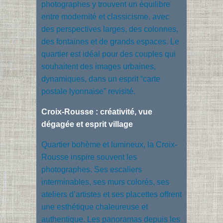
photographes y trouvent un équilibre
entre modernité et classicisme, avec
des perspectives larges, des colonnes,
des fontaines et de grands espaces. Le
quartier est idéal pour des couples qui
souhaitent des images urbaines,
dynamiques, dans un esprit “carte
postale lyonnaise” revisité.
Croix-Rousse : créativité, vue
dégagée et esprit village
Quartier bohème et lumineux, la Croix-
Rousse inspire souvent les
photographes. Ses escaliers
interminables, ses murs colorés, ses
ateliers d’artistes et ses placettes offrent
une esthétique chaleureuse et
authentique. Les panoramas depuis les