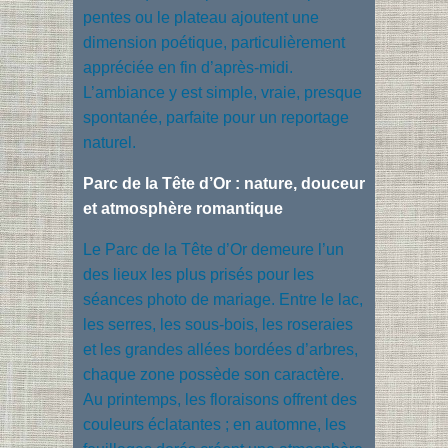
pentes ou le plateau ajoutent une
dimension poétique, particulièrement
appréciée en fin d’après-midi.
L’ambiance y est simple, vraie, presque
spontanée, parfaite pour un reportage
naturel.
Parc de la Tête d’Or : nature, douceur
et atmosphère romantique
Le Parc de la Tête d’Or demeure l’un
des lieux les plus prisés pour les
séances photo de mariage. Entre le lac,
les serres, les sous-bois, les roseraies
et les grandes allées bordées d’arbres,
chaque zone possède son caractère.
Au printemps, les floraisons offrent des
couleurs éclatantes ; en automne, les