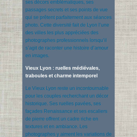
ses décors emblématiques, ses
passages secrets et ses points de vue
qui se prêtent parfaitement aux séances
photo. Cette diversité fait de Lyon l’une
des villes les plus appréciées des
photographes professionnels lorsqu’il
s’agit de raconter une histoire d’amour
en images.
Vieux Lyon : ruelles médiévales,
traboules et charme intemporel
Le Vieux Lyon reste un incontournable
pour les couples recherchant un décor
historique. Ses ruelles pavées, ses
façades Renaissance et ses escaliers
de pierre offrent un cadre riche en
textures et en ambiance. Les
photographes y aiment les variations de