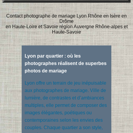
Contact photographe de mariage Lyon Rhône en Isère en
Drôme
en Haute-Loire et Savoie région Auvergne Rhône-alpes et
Haute-Savoie
Lyon par quartier : où les
photographes réalisent de superbes
photos de mariage
Lyon offre un terrain de jeu inépuisable
aux photographes de mariage. Ville de
lumière, de contrastes et d’ambiances
multiples, elle permet de composer des
images élégantes, poétiques ou
contemporaines selon les envies des
couples. Chaque quartier a son style,