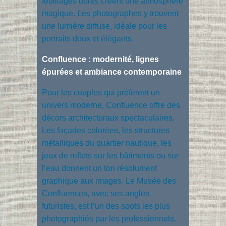
feuillages dorés créent une atmosphère
magique. Les photographes y trouvent
une lumière diffuse, idéale pour les
portraits doux et élégants.
Confluence : modernité, lignes
épurées et ambiance contemporaine
Pour les couples qui préfèrent un
univers moderne, Confluence offre des
décors architecturaux spectaculaires.
Les façades colorées, les structures
métalliques du quartier nautique, les
jeux de reflets sur les bâtiments ou sur
l’eau donnent un ton résolument
graphique aux images. Le Musée des
Confluences, avec ses angles
futuristes, est l’un des spots les plus
photographiés par les professionnels.