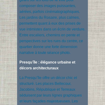
composer des images puissantes,
aérées, parfois cinématographiques.
Les jardins du Rosaire, plus calmes,
permettent quant à eux des prises de
vue intimistes dans un écrin de verdure.
Entre escaliers, chemins en pente et
perspectives sur les rues du centre, ce
quartier donne une forte dimension
narrative à toute séance photo.
Presqu’île : élégance urbaine et
décors architecturaux
La Presqu’île offre un décor chic et
structuré. Les places Bellecour,
Jacobins, République et Terreaux
séduisent par leurs lignes graphiques
et leurs façades majestueuses. Les