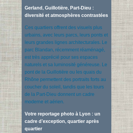
Gerland, Guillotière, Part-Dieu :
diversité et atmosphères contrastées
Ces quartiers offrent des visuels plus
urbains, avec leurs parcs, leurs ponts et
leurs grandes lignes architecturales. Le
parc Blandan, récemment réaménagé,
est très apprécié pour ses espaces
naturels et sa luminosité généreuse. Le
pont de la Guillotière ou les quais du
Rhône permettent des portraits forts au
coucher du soleil, tandis que les tours
de la Part-Dieu donnent un cadre
moderne et aérien.
Votre reportage photo à Lyon : un
cadre d’exception, quartier après
quartier