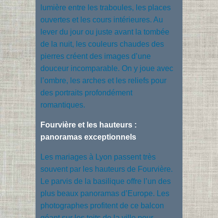
lumière entre les traboules, les places
ouvertes et les cours intérieures. Au
lever du jour ou juste avant la tombée
de la nuit, les couleurs chaudes des
pierres créent des images d’une
douceur incomparable. On y joue avec
l’ombre, les arches et les reliefs pour
des portraits profondément
romantiques.
Fourvière et les hauteurs :
panoramas exceptionnels
Les mariages à Lyon passent très
souvent par les hauteurs de Fourvière.
Le parvis de la basilique offre l’un des
plus beaux panoramas d’Europe. Les
photographes profitent de ce balcon
géant sur les toits de la ville pour