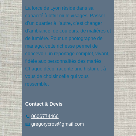
La force de Lyon réside dans sa
capacité à offrir mille visages. Passer
d’un quartier à l’autre, c’est changer
d’ambiance, de couleurs, de matières et
de lumière. Pour un photographe de
mariage, cette richesse permet de
concevoir un reportage complet, vivant,
fidèle aux personnalités des mariés.
Chaque décor raconte une histoire : à
vous de choisir celle qui vous
ressemble.
Contact & Devis
📞
0606774466
📧
gregorycros@gmail.com